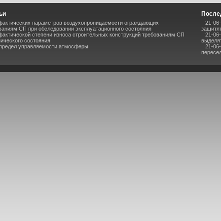
ьи
После
фактических параметров воздухопроницаемости ограждающих
21-06
ваниям СП при обследовании эксплуатационного состояния
защитят
фактической степени износа строительных конструкций требованиям СП
21-06
нического состояния
выделя
 предел управляемости атмосферы
21-06
пересел