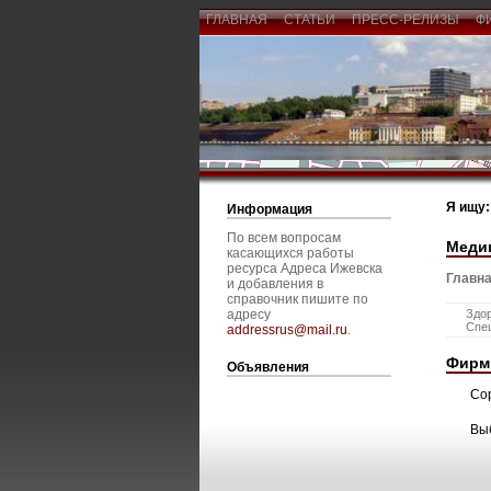
ГЛАВНАЯ
СТАТЬИ
ПРЕСС-РЕЛИЗЫ
Ф
Я ищу:
Информация
По всем вопросам
Меди
касающихся работы
ресурса Адреса Ижевска
Главна
и добавления в
справочник пишите по
адресу
Здо
Спе
addressrus@mail.ru
.
Фирм
Объявления
Со
Вы