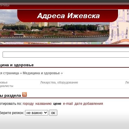
ИРМЫ
цина и здоровье
я страница
Медицина и здоровье
ровье
Лекарства, оборудование
Ле
циалисты
ы раздела
ртировать по:
городу
названию
цене
e-mail
дате добавления
берите регион: