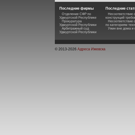
Последние фирмы
Последние стат
Отделение СФР по
Несоответствие 
Удмуртской Республике
конструкций требо
Прокуратура
Несоответствие 
Удмуртской Республики
по категориям тех
Арбитражный суд
Ужин вне дома и
Удмуртской Республики
© 2013-
2026
Адреса Ижевска