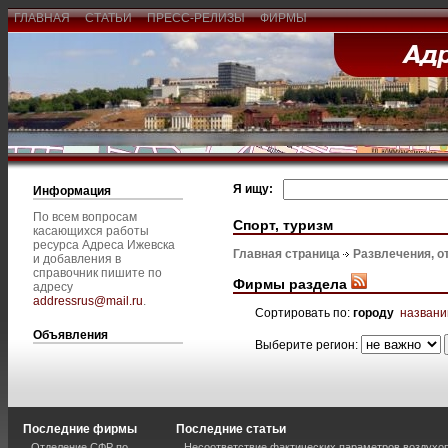
ГЛАВНАЯ
СТАТЬИ
ПРЕСС-РЕЛИЗЫ
ФИРМЫ
Я ищу:
Информация
По всем вопросам
Спорт, туризм
касающихся работы
ресурса Адреса Ижевска
Главная страница
Развлечения, о
и добавления в
справочник пишите по
Фирмы раздела
адресу
addressrus@mail.ru
.
Сортировать по:
городу
назван
Объявления
Выберите регион:
Последние фирмы
Последние статьи
Отделение СФР по
Несоответствие фактических параметров воздух