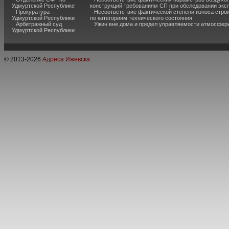
Удмуртской Республике
конструкций требованиям СП при обследовании экс
Прокуратура
Несоответствие фактической степени износа стро
Удмуртской Республики
по категориям технического состояния
Арбитражный суд
Ужин вне дома и предел управляемости атмосфер
Удмуртской Республики
© 2013-
2026
Адреса Ижевска