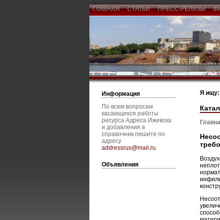
ГЛАВНАЯ
СТАТЬИ
ПРЕСС-РЕЛИЗЫ
Ф
Я ищу:
Информация
По всем вопросам
Катал
касающихся работы
ресурса Адреса Ижевска
Главна
и добавления в
справочник пишите по
Несоо
адресу
требо
addressrus@mail.ru
.
Воздух
Объявления
неплот
нормат
инфиль
констр
Несоот
увелич
способ
матери