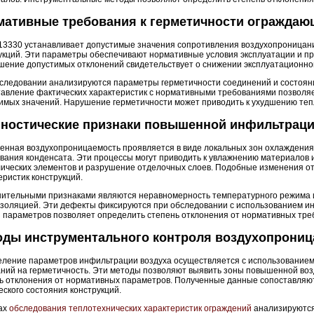
мативные требования к герметичности ограждаю
13330 устанавливает допустимые значения сопротивления воздухопроницан
укций. Эти параметры обеспечивают нормативные условия эксплуатации и 
ение допустимых отклонений свидетельствует о снижении эксплуатационной
следовании анализируются параметры герметичности соединений и состоян
авление фактических характеристик с нормативными требованиями позволяе
имых значений. Нарушение герметичности может приводить к ухудшению теп
гностические признаки повышенной инфильтраци
нная воздухопроницаемость проявляется в виде локальных зон охлаждения
вания конденсата. Эти процессы могут приводить к увлажнению материалов 
ических элементов и разрушение отделочных слоев. Подобные изменения о
еристик конструкций.
ительными признаками являются неравномерность температурного режима и
золяцией. Эти дефекты фиксируются при обследовании с использованием ин
 параметров позволяет определить степень отклонения от нормативных тре
оды инструментального контроля воздухопрониц
ление параметров инфильтрации воздуха осуществляется с использованием
ний на герметичность. Эти методы позволяют выявить зоны повышенной во
ь отклонения от нормативных параметров. Полученные данные сопоставляю
еского состояния конструкций.
ах
обследования теплотехнических характеристик ограждений
анализируются