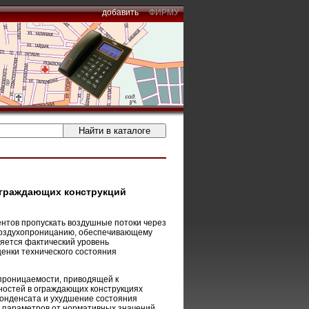
добавить
ФИРМУ
ограждающих конструкций
нтов пропускать воздушные потоки через
 воздухопроницанию, обеспечивающему
яется фактический уровень
енки технического состояния
проницаемости, приводящей к
ностей в ограждающих конструкциях
конденсата и ухудшение состояния
 параметров от нормативных значений.