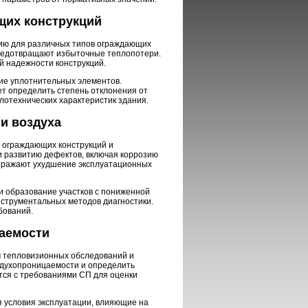
щих конструкций
ию для различных типов ограждающих
предотвращают избыточные теплопотери.
 надежности конструкций.
ие уплотнительных элементов.
т определить степень отклонения от
лотехнических характеристик здания.
и воздуха
 ограждающих конструкций и
и развитию дефектов, включая коррозию
тражают ухудшение эксплуатационных
 образование участков с пониженной
струментальных методов диагностики.
бований.
аемости
 тепловизионных обследований и
здухопроницаемости и определить
тся с требованиями СП для оценки
 условия эксплуатации, влияющие на