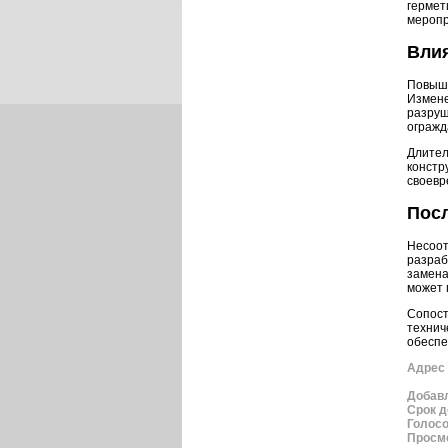
гермет
меропр
Влия
Повыше
Измене
разруш
огражд
Длител
констр
своевр
Пос
Несоот
разраб
замена
может 
Сопост
технич
обеспе
Адрес 
Добав
Срок д
Голос
Просм