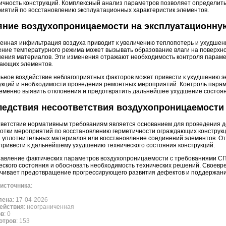
ичность конструкций. Комплексный анализ параметров позволяет определит
иятий по восстановлению эксплуатационных характеристик элементов.
ние воздухопроницаемости на эксплуатационну
нная инфильтрация воздуха приводит к увеличению теплопотерь и ухудшен
ние температурного режима может вызывать образование влаги на поверхнос
ения материалов. Эти изменения отражают необходимость контроля параме
ающих элементов.
ьное воздействие неблагоприятных факторов может привести к ухудшению э
укций и необходимости проведения ремонтных мероприятий. Контроль пара
еменно выявить отклонения и предотвратить дальнейшее ухудшение состоян
ледствия несоответствия воздухопроницаемости
ветствие нормативным требованиям является основанием для проведения 
отки мероприятий по восстановлению герметичности ограждающих конструкц
 уплотнительных материалов или восстановление соединений элементов. От
привести к дальнейшему ухудшению технического состояния конструкций.
авление фактических параметров воздухопроницаемости с требованиями СП
еского состояния и обосновать необходимость технических решений. Своев
чивает предотвращение прогрессирующего развития дефектов и поддержани
источника
:
лена
: 17-04-2026
ействия
: неограниченная
ов
: 0
отров
: 153