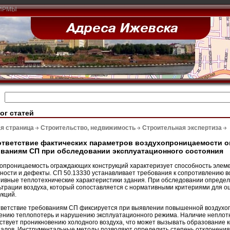
ИРМЫ
ог статей
я страница
Строительство, недвижимость
Строительная экспертиза
тветствие фактических параметров воздухопроницаемости 
ваниям СП при обследовании эксплуатационного состояния
опроницаемость ограждающих конструкций характеризует способность элеме
ности и дефекты. СП 50.13330 устанавливает требования к сопротивлению
ивные теплотехнические характеристики здания. При обследовании определ
трации воздуха, который сопоставляется с нормативными критериями для оц
укций.
ветствие требованиям СП фиксируется при выявлении повышенной воздухо
ению теплопотерь и нарушению эксплуатационного режима. Наличие неплот
ствует проникновению холодного воздуха, что может вызывать образование 
алов. Инструментальные методы позволяют определить степень отклонения