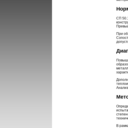
Нор
СП 50.
констр
Превыш
При об
Сопост
допуст
Диа
Повыше
образо
металл
характ
Дополн
теплои
Анализ
Мет
Опреде
испыта
степен
технич
В рамк