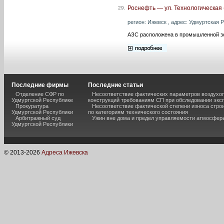
Роснефть — ул. Технологическая 
29.
регион: Ижевск , адрес: Удмуртская Р
АЗС расположена в промышленной зо
Последние фирмы
Последние статьи
Отделение СФР по
Несоответствие фактических параметров воздух
Удмуртской Республике
конструкций требованиям СП при обследовании экс
Прокуратура
Несоответствие фактической степени износа стро
Удмуртской Республики
по категориям технического состояния
Арбитражный суд
Ужин вне дома и предел управляемости атмосфер
Удмуртской Республики
© 2013-
2026
Адреса Ижевска