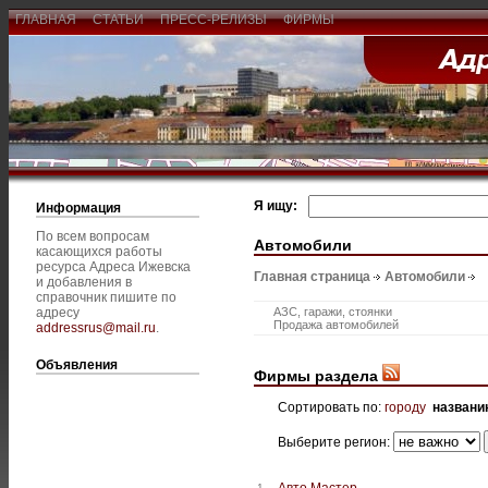
ГЛАВНАЯ
СТАТЬИ
ПРЕСС-РЕЛИЗЫ
ФИРМЫ
Я ищу:
Информация
По всем вопросам
Автомобили
касающихся работы
ресурса Адреса Ижевска
Главная страница
Автомобили
и добавления в
справочник пишите по
адресу
АЗС, гаражи, стоянки
Продажа автомобилей
addressrus@mail.ru
.
Объявления
Фирмы раздела
Сортировать по:
городу
названи
Выберите регион:
Авто Мастер
1.